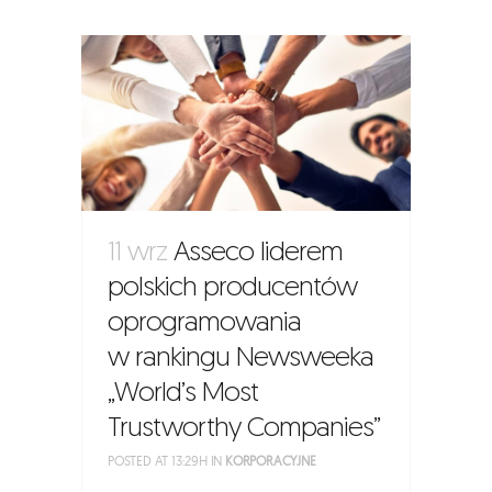
11 wrz
Asseco liderem
polskich producentów
oprogramowania
w rankingu Newsweeka
„World’s Most
Trustworthy Companies”
POSTED AT 13:29H
IN
KORPORACYJNE