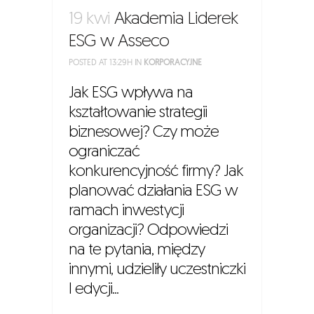
19 kwi
Akademia Liderek
ESG w Asseco
POSTED AT 13:29H
IN
KORPORACYJNE
Jak ESG wpływa na
kształtowanie strategii
biznesowej? Czy może
ograniczać
konkurencyjność firmy? Jak
planować działania ESG w
ramach inwestycji
organizacji? Odpowiedzi
na te pytania, między
innymi, udzieliły uczestniczki
I edycji...