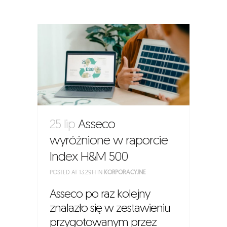
25 lip
Asseco
wyróżnione w raporcie
Index H&M 500
POSTED AT 13:29H
IN
KORPORACYJNE
Asseco po raz kolejny
znalazło się w zestawieniu
przygotowanym przez