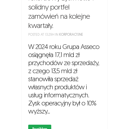
solidny portfel
zamówień na kolejne
kwartały.
POSTED AT 13:29H
IN
KORPORACYJNE
W 2024 roku Grupa Asseco
osiągnęła 17,1 mld zł
przychodów ze sprzedaży,
z czego 13,5 mld zł
stanowiła sprzedaż
własnych produktów i
usług informatycznych.
Zysk operacyjny był o 10%
wyższy...
Read More