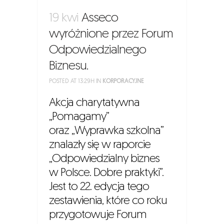
19 kwi
Asseco
wyróżnione przez Forum
Odpowiedzialnego
Biznesu.
POSTED AT 13:29H
IN
KORPORACYJNE
Akcja charytatywna
„Pomagamy”
oraz „Wyprawka szkolna”
znalazły się w raporcie
„Odpowiedzialny biznes
w Polsce. Dobre praktyki”.
Jest to 22. edycja tego
zestawienia, które co roku
przygotowuje Forum