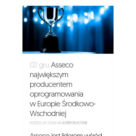
02 gru
Asseco
największym
producentem
oprogramowania
w Europie Środkowo-
Wschodniej
POSTED AT 13:29H
IN
KORPORACYJNE