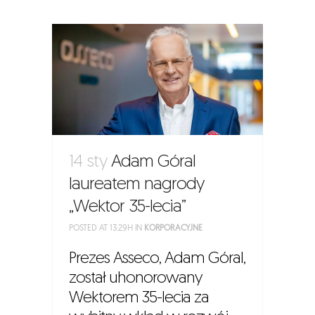
14 sty
Adam Góral
laureatem nagrody
„Wektor 35-lecia”
POSTED AT 13:29H
IN
KORPORACYJNE
Prezes Asseco, Adam Góral,
został uhonorowany
Wektorem 35-lecia za