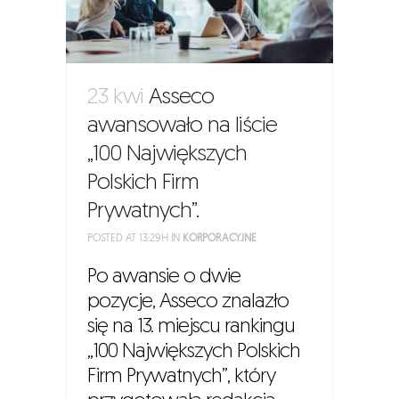
23 kwi
Asseco
awansowało na liście
„100 Największych
Polskich Firm
Prywatnych”.
POSTED AT 13:29H
IN
KORPORACYJNE
Po awansie o dwie
pozycje, Asseco znalazło
się na 13. miejscu rankingu
„100 Największych Polskich
Firm Prywatnych”, który