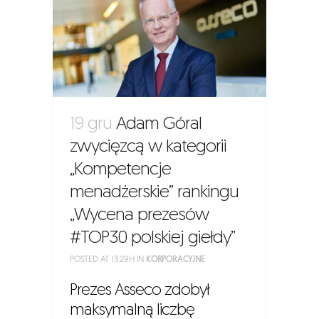
19 gru
Adam Góral
zwycięzcą w kategorii
„Kompetencje
menadżerskie” rankingu
„Wycena prezesów
#TOP30 polskiej giełdy”
POSTED AT 13:29H
IN
KORPORACYJNE
Prezes Asseco zdobył
maksymalną liczbę