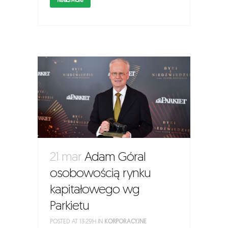
21 mar
Adam Góral
osobowością rynku
kapitałowego wg
Parkietu
POSTED AT 13:29H
IN
KORPORACYJNE