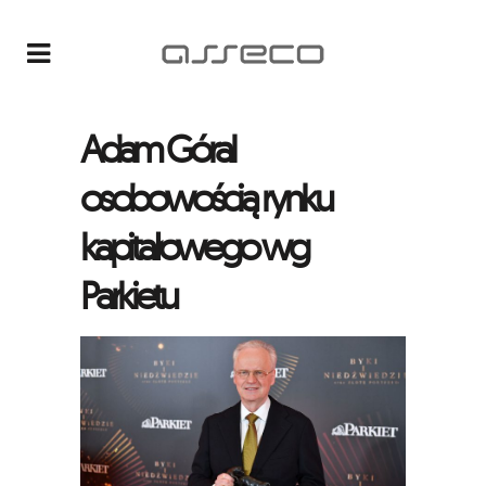
Adam Góral
osobowością rynku
kapitałowego wg
Parkietu