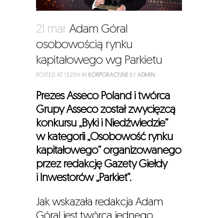
21 mar
Adam Góral
osobowością rynku
kapitałowego wg Parkietu
POSTED AT 13:29H
IN
KORPORACYJNE
BY
ADMIN
Prezes Asseco Poland i twórca
Grupy Asseco został zwycięzcą
konkursu „Byki i Niedźwiedzie”
w kategorii „Osobowość rynku
kapitałowego” organizowanego
przez redakcję Gazety Giełdy
i Inwestorów „Parkiet”.
Jak wskazała redakcja Adam
Góral jest twórcą jednego