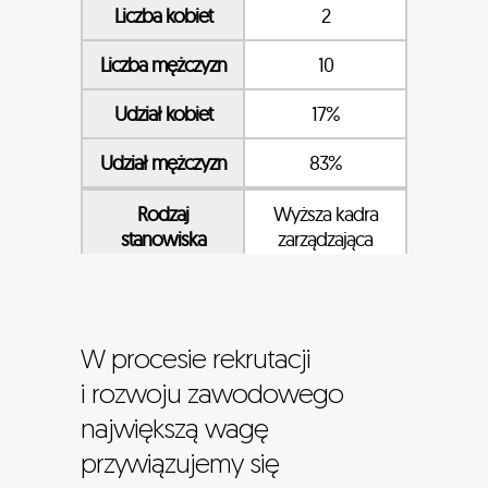
Liczba kobiet
2
Liczba mężczyzn
10
Udział kobiet
17%
Udział mężczyzn
83%
Rodzaj
Wyższa kadra
stanowiska
zarządzająca
Liczba kobiet
57
Liczba mężczyzn
177
W procesie rekrutacji
Udział kobiet
24%
i rozwoju zawodowego
największą wagę
Udział mężczyzn
76%
przywiązujemy się
Rodzaj
Pozostała kadra