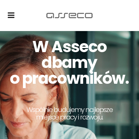
W Asseco
dbamy
o pracowników.
Wspólnie budujemy najlepsze
miejsce pracy i rozwoju.