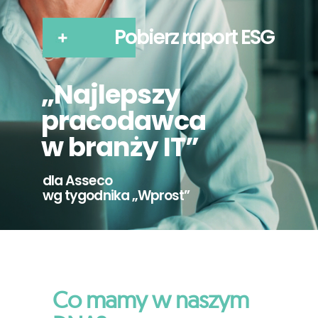
Pobierz raport ESG
„Najlepszy
pracodawca
w branży IT”
dla Asseco
wg tygodnika „Wprost”
Co mamy w naszym