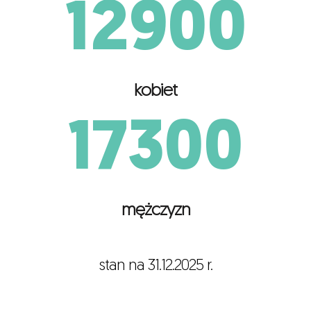
12900
kobiet
17300
mężczyzn
stan na 31.12.2025 r.