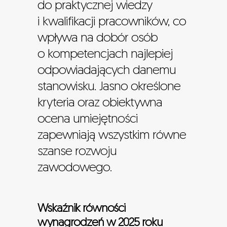
do praktycznej wiedzy
stanowiska
zarządzająca
i kwalifikacji pracowników, co
Liczba kobiet
6
wpływa na dobór osób
o kompetencjach najlepiej
Liczba mężczyzn
18
odpowiadających danemu
Udział kobiet
25%
stanowisku. Jasno określone
Udział mężczyzn
75%
kryteria oraz obiektywna
ocena umiejętności
Rodzaj
Produkcja
zapewniają wszystkim równe
stanowiska
szanse rozwoju
Liczba kobiet
545
zawodowego.
Liczba mężczyzn
1 342
Udział kobiet
29%
Wskaźnik równości
wynagrodzeń w 2025 roku