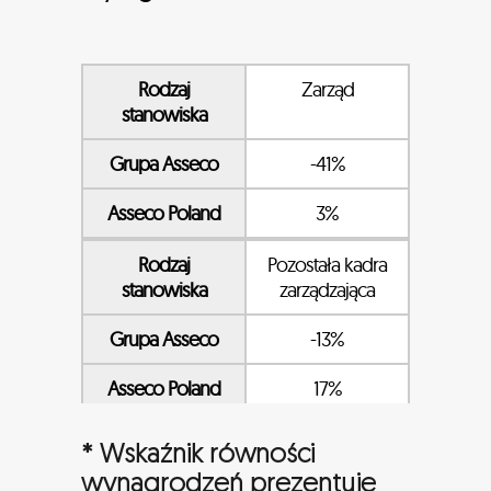
Udział mężczyzn
71%
Rodzaj
Stanowiska
stanowiska
pozaprodukcyjne
Rodzaj
Zarząd
stanowiska
Liczba kobiet
217
Grupa Asseco
-41%
Liczba mężczyzn
91
Asseco Poland
3%
Udział kobiet
70%
Rodzaj
Pozostała kadra
Udział mężczyzn
30%
stanowiska
zarządzająca
Rodzaj
Pracownicy
Grupa Asseco
-13%
stanowiska
ogółem
Asseco Poland
17%
Liczba kobiet
827
Rodzaj
Produkcja
Liczba mężczyzn
1 628
* Wskaźnik równości
stanowiska
wynagrodzeń prezentuje