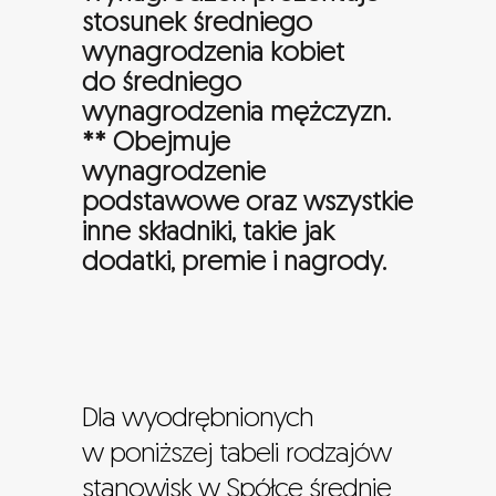
Udział kobiet
34%
stosunek średniego
Grupa Asseco
24%
wynagrodzenia kobiet
Udział mężczyzn
66%
Asseco Poland
17%
do średniego
wynagrodzenia mężczyzn.
Rodzaj
Stanowiska
** Obejmuje
stanowiska
pozaprodukcyjne
wynagrodzenie
Grupa Asseco
21%
podstawowe oraz wszystkie
inne składniki, takie jak
Asseco Poland
28%
dodatki, premie i nagrody.
Rodzaj
Ogółem
stanowiska
Grupa Asseco
21%
Dla wyodrębnionych
Asseco Poland
25%
w poniższej tabeli rodzajów
stanowisk w Spółce średnie