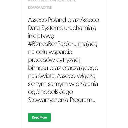
ASSECO DZIECIOM
,
ASSECO LIFE
,
KORPORACYJNE
Asseco Poland oraz Asseco
Data Systems uruchamiają
inicjatywę
#BiznesBezPapieru mającą
na celu wsparcie
procesów cyfryzacji
biznesu oraz otaczającego
nas świata. Asseco włącza
się tym samym w działania
ogólnopolskiego
Stowarzyszenia Program...
Read More