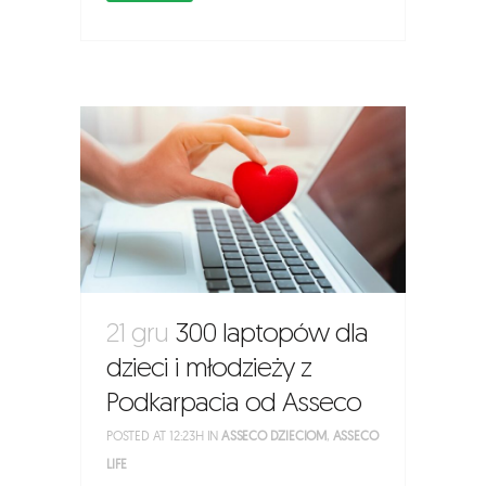
21 gru
300 laptopów dla
dzieci i młodzieży z
Podkarpacia od Asseco
POSTED AT 12:23H
IN
ASSECO DZIECIOM
,
ASSECO
LIFE