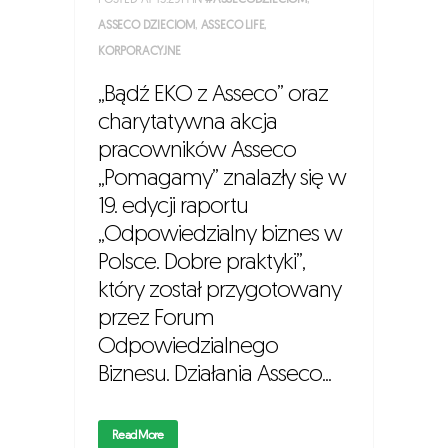
ASSECO DZIECIOM
,
ASSECO LIFE
,
KORPORACYJNE
„Bądź EKO z Asseco” oraz
charytatywna akcja
pracowników Asseco
„Pomagamy” znalazły się w
19. edycji raportu
„Odpowiedzialny biznes w
Polsce. Dobre praktyki”,
który został przygotowany
przez Forum
Odpowiedzialnego
Biznesu. Działania Asseco...
Read More