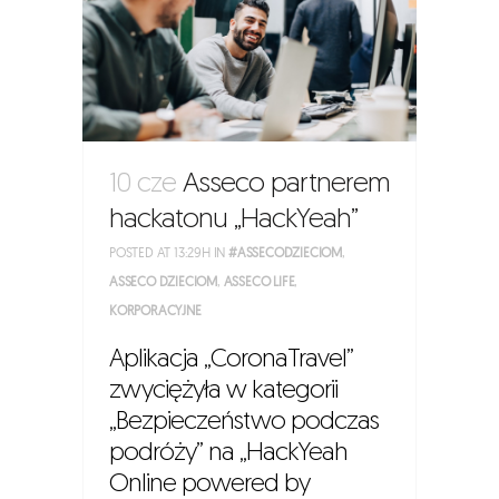
10 cze
Asseco partnerem
hackatonu „HackYeah”
POSTED AT 13:29H
IN
#ASSECODZIECIOM
,
ASSECO DZIECIOM
,
ASSECO LIFE
,
KORPORACYJNE
Aplikacja „CoronaTravel”
zwyciężyła w kategorii
„Bezpieczeństwo podczas
podróży” na „HackYeah
Online powered by