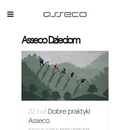
Asseco Dzieciom
22 kwi
Dobre praktyki
Asseco
POSTED AT 13:29H
IN
#ASSECODZIECIOM
,