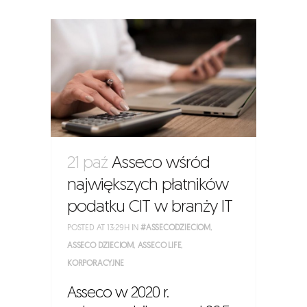
21 paź
Asseco wśród
największych płatników
podatku CIT w branży IT
POSTED AT 13:29H
IN
#ASSECODZIECIOM
,
ASSECO DZIECIOM
,
ASSECO LIFE
,
KORPORACYJNE
Asseco w 2020 r.