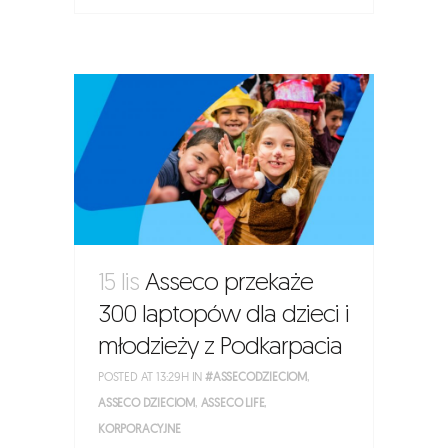
15 lis
Asseco przekaże
300 laptopów dla dzieci i
młodzieży z Podkarpacia
POSTED AT 13:29H
IN
#ASSECODZIECIOM
,
ASSECO DZIECIOM
,
ASSECO LIFE
,
KORPORACYJNE