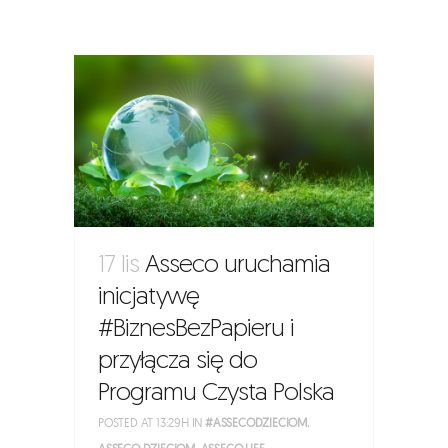
17 lis
Asseco uruchamia
inicjatywę
#BiznesBezPapieru i
przyłącza się do
Programu Czysta Polska
POSTED AT 13:29H
IN
#ASSECODZIECIOM
,