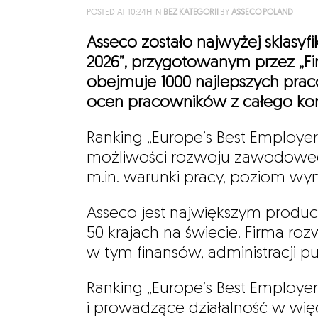
POSTED AT 10:24H
IN
BEZ KATEGORII
BY
ASSECO POLAND
Asseco zostało najwyżej sklasyf
2026”, przygotowanym przez „Fin
obejmuje 1000 najlepszych pr
ocen pracowników z całego ko
Ranking „Europe’s Best Employer
możliwości rozwoju zawodowego
m.in. warunki pracy, poziom w
Asseco jest największym prod
50 krajach na świecie. Firma ro
w tym finansów, administracji pu
Ranking „Europe’s Best Employer
i prowadzące działalność w więc