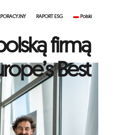
RPORACYJNY
RAPORT ESG
Polski
olską firmą
rope’s Best