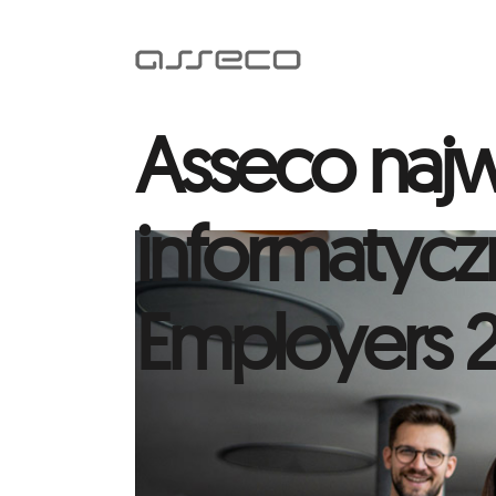
Asseco najw
informatycz
Employers 