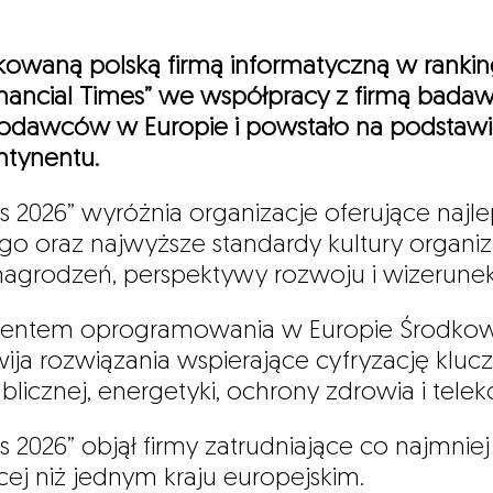
ikowaną polską firmą informatyczną w rankin
ancial Times” we współpracy z firmą badawc
acodawców w Europie i powstało na podsta
ntynentu.
s 2026” wyróżnia organizacje oferujące najl
 oraz najwyższe standardy kultury organiz
ynagrodzeń, perspektywy rozwoju i wizerune
ucentem oprogramowania w Europie Środkow
zwija rozwiązania wspierające cyfryzację kl
blicznej, energetyki, ochrony zdrowia i telek
s 2026” objął firmy zatrudniające co najmni
ej niż jednym kraju europejskim.