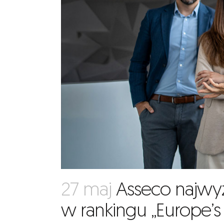
27 maj
Asseco najwyż
w rankingu „Europe’s